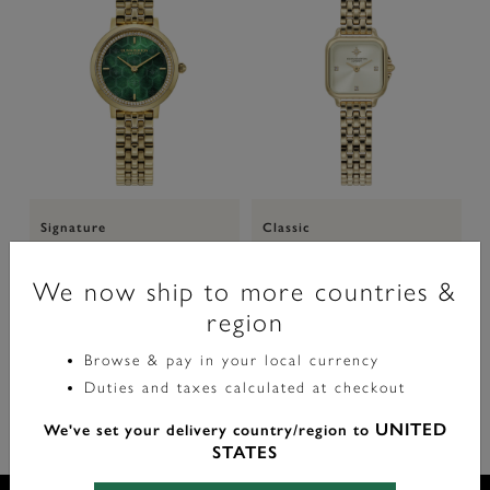
Signature
Classic
Montre Honeycomb Ultra Fine &
Montre Mini Grosvenor Ivoire &
M
Bracelet Vert Sapin & Or 28mm
Bracelet Or 20mm
A
We now ship to more countries &
E
region
£149.00
£149.00
Browse & pay in your local currency
Duties and taxes calculated at checkout
UNITED
We've set your delivery country/region to
STATES