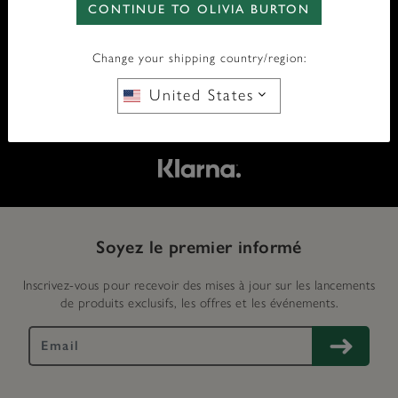
CONTINUE TO OLIVIA BURTON
LIVRAISON GRATUITE À PARTIR DE 75 £
Change your shipping country/region:
RETOURS GRATUITS
United States
PAIEMENT SÉCURISÉ
Soyez le premier informé
Inscrivez-vous pour recevoir des mises à jour sur les lancements
de produits exclusifs, les offres et les événements.