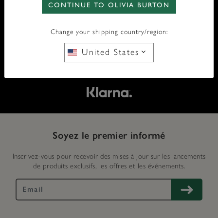
CONTINUE TO OLIVIA BURTON
LIVRAISON GRATUITE À PARTIR DE 75 £
Change your shipping country/region:
RETOURS GRATUITS
United States
PAIEMENT SÉCURISÉ
Soyez le premier informé
Inscrivez-vous pour recevoir des mises à jour sur les lancements
de produits exclusifs, les offres et les événements.