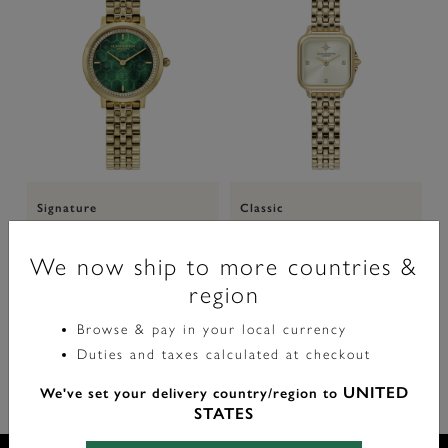
Signature
Classic
Montre Honeycomb Ultra Fine &
Montre Mini Grosvenor Ivoire &
M
Bracelet Vert Sapin & Or 28mm
Bracelet Or 20mm
A
We now ship to more countries &
E
region
£149.00
£149.00
Browse & pay in your local currency
Duties and taxes calculated at checkout
UNITED
We've set your delivery country/region to
STATES