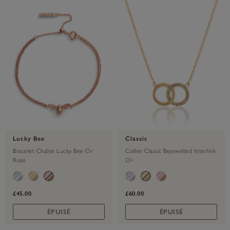
Lucky Bee
Classic
Bracelet Chaîne Lucky Bee Or
Collier Classic Bejewelled Interlink
Rose
Or
£45.00
£60.00
ÉPUISÉ
ÉPUISÉ