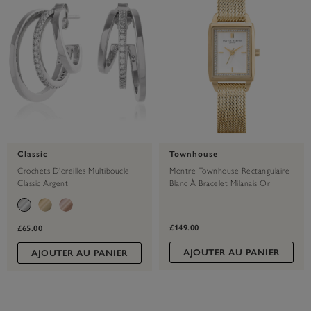
Classic
Townhouse
Crochets D'oreilles Multiboucle
Montre Townhouse Rectangulaire
Classic Argent
Blanc À Bracelet Milanais Or
21 Mm
£149.00
£65.00
AJOUTER AU PANIER
AJOUTER AU PANIER