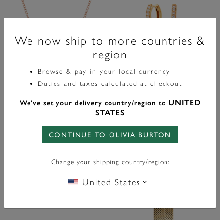
We now ship to more countries &
region
Browse & pay in your local currency
Duties and taxes calculated at checkout
UNITED
We've set your delivery country/region to
Classic
Celestial
STATES
Collier Classic Bejewelled Interlink
Créoles Moon & Star Or
Or Rose
CONTINUE TO OLIVIA BURTON
£60.00
£65.00
Change your shipping country/region:
AJOUTER AU PANIER
AJOUTER AU PANIER
United States