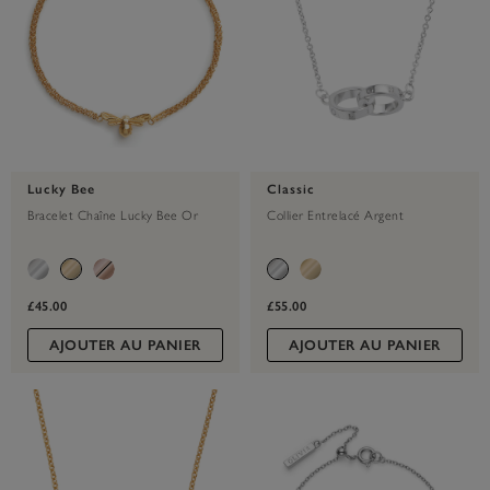
Lucky Bee
Classic
Bracelet Chaîne Lucky Bee Or
Collier Entrelacé Argent
£45.00
£55.00
AJOUTER AU PANIER
AJOUTER AU PANIER