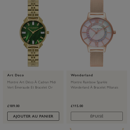
Art Deco
Wonderland
Montre Art Déco À Cadran Midi
Montre Rainbow Sparkle
Vert Émeraude Et Bracelet Or
Wonderland À Bracelet Milanais
Or Rose
£189.00
£115.00
AJOUTER AU PANIER
ÉPUISÉ