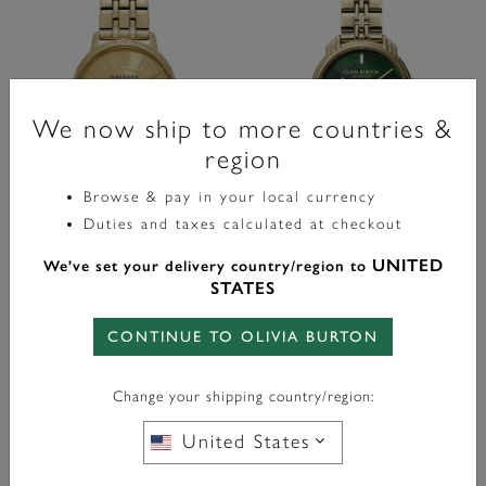
We now ship to more countries &
region
Browse & pay in your local currency
Duties and taxes calculated at checkout
Classic
Classic
UNITED
We've set your delivery country/region to
Montre-Bracelet Westbourne
Montre Art Déco 2.0 Vert Forêt
STATES
Champagne Et Or 30 Mm
Et Bracelet Or 30 Mm
CONTINUE TO OLIVIA BURTON
£119.00
£169.00
Change your shipping country/region:
AJOUTER AU PANIER
AJOUTER AU PANIER
United States