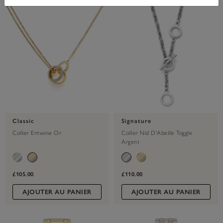
Classic
Signature
Collier Entwine Or
Collier Nid D'Abeille Toggle
Argent
£105.00
£110.00
AJOUTER AU PANIER
AJOUTER AU PANIER