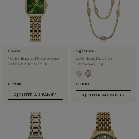
Classic
Signature
Montre-Bracelet Mini Grosvenor
Collier Long Plaqué Or
20 Mm Vert Foncé Et Or
Honeycomb Loop
£149.00
£110.00
AJOUTER AU PANIER
AJOUTER AU PANIER