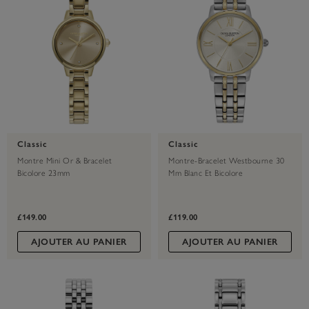
Classic
Classic
Montre Mini Or & Bracelet
Montre-Bracelet Westbourne 30
Bicolore 23mm
Mm Blanc Et Bicolore
£149.00
£119.00
AJOUTER AU PANIER
AJOUTER AU PANIER