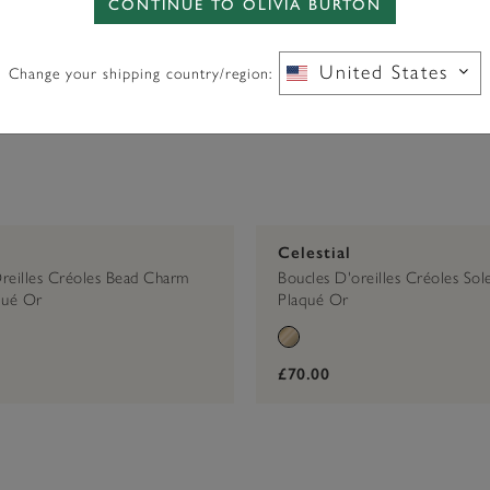
CONTINUE TO OLIVIA BURTON
United States
Change your shipping country/region:
Celestial
reilles Créoles Bead Charm
Boucles D'oreilles Créoles Sole
qué Or
Plaqué Or
£70.00