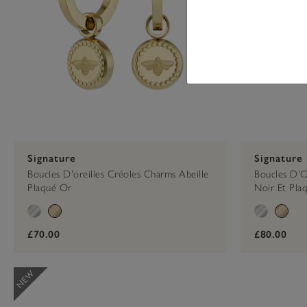
Signature
Signature
Boucles D'oreilles Créoles Charms Abeille
Boucles D'O
Plaqué Or
Noir Et Pla
£70.00
£80.00