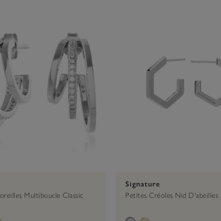
nder €50
€51 - €75
Earrings
€76 - €1
Signature
reilles Multiboucle Classic
Petites Créoles Nid D'abeilles