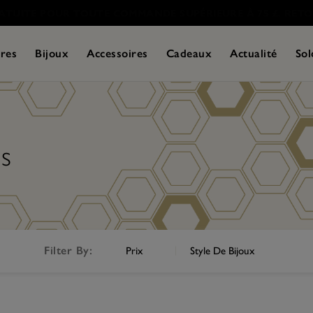
res
Bijoux
Accessoires
Cadeaux
Actualité
Sol
gs
Filter By:
Prix
Style De Bijoux