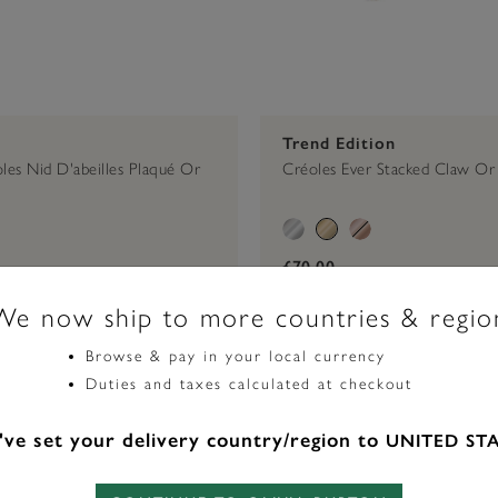
Trend Edition
oles Nid D'abeilles Plaqué Or
Créoles Ever Stacked Claw Or
£70.00
We now ship to more countries & regio
Browse & pay in your local currency
Duties and taxes calculated at checkout
ve set your delivery country/region to
UNITED ST