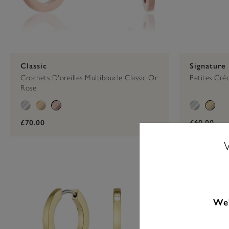
Classic
Signature
Crochets D'oreilles Multiboucle Classic Or
Petites Cré
Rose
£70.00
£60.00
We'