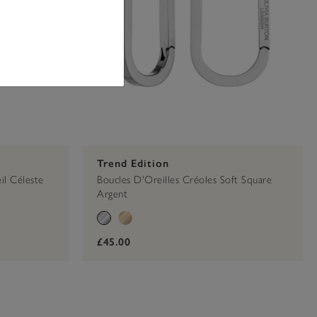
Trend Edition
il Céleste
Boucles D'Oreilles Créoles Soft Square
Argent
£45.00