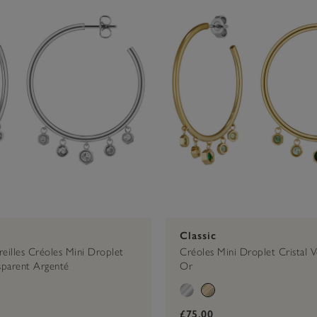
Classic
reilles Créoles Mini Droplet
Créoles Mini Droplet Cristal 
nsparent Argenté
Or
£75.00