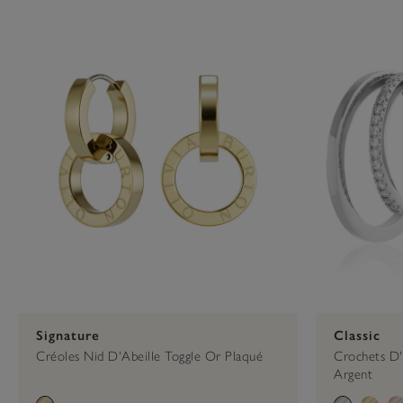
Press
Control-
U
F10
to
open
an
accessibility
menu.
Signature
Classic
Créoles Nid D'Abeille Toggle Or Plaqué
Crochets D'o
Argent