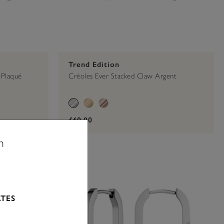
Trend Edition
 Plaqué
Créoles Ever Stacked Claw Argent
£60.00
n
ATES