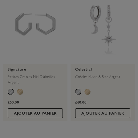
Signature
Celestial
Petites Créoles Nid D'abeilles
Créoles Moon & Star Argent
Argent
£50.00
£60.00
AJOUTER AU PANIER
AJOUTER AU PANIER