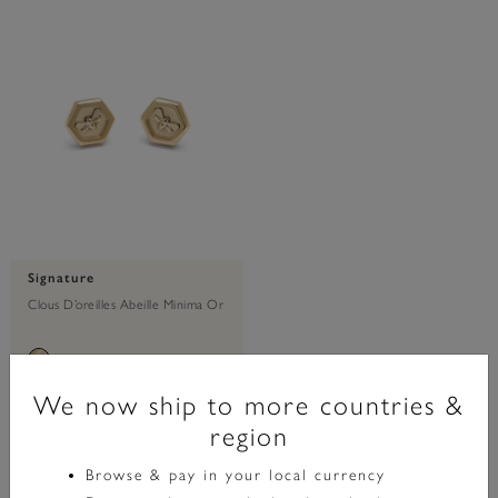
Signature
Clous D’oreilles Abeille Minima Or
£50.00
We now ship to more countries &
region
AJOUTER AU PANIER
Browse & pay in your local currency