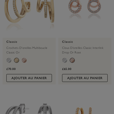
Classic
Classic
Crochets D'oreilles Multiboucle
Clous D’oreilles Classic Interlink
Classic Or
Drop Or Rose
£70.00
£65.00
AJOUTER AU PANIER
AJOUTER AU PANIER