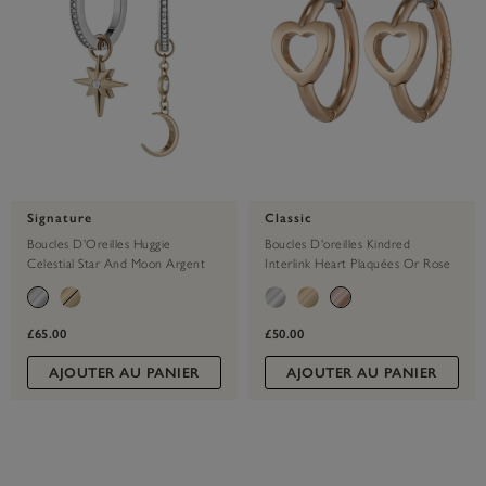
Signature
Classic
Boucles D'Oreilles Huggie
Boucles D'oreilles Kindred
Celestial Star And Moon Argent
Interlink Heart Plaquées Or Rose
£65.00
£50.00
AJOUTER AU PANIER
AJOUTER AU PANIER