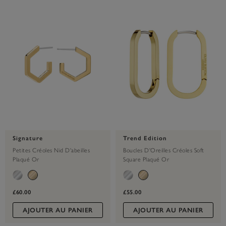
Signature
Trend Edition
Petites Créoles Nid D'abeilles
Boucles D'Oreilles Créoles Soft
Plaqué Or
Square Plaqué Or
£60.00
£55.00
AJOUTER AU PANIER
AJOUTER AU PANIER