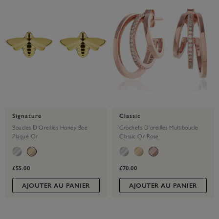
Signature
Classic
Boucles D'Oreilles Honey Bee
Crochets D'oreilles Multiboucle
Plaqué Or
Classic Or Rose
£55.00
£70.00
AJOUTER AU PANIER
AJOUTER AU PANIER