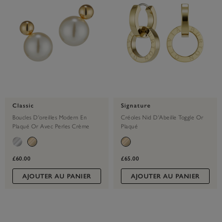
Classic
Signature
Boucles D'oreilles Modern En
Créoles Nid D'Abeille Toggle Or
Plaqué Or Avec Perles Crème
Plaqué
£60.00
£65.00
AJOUTER AU PANIER
AJOUTER AU PANIER