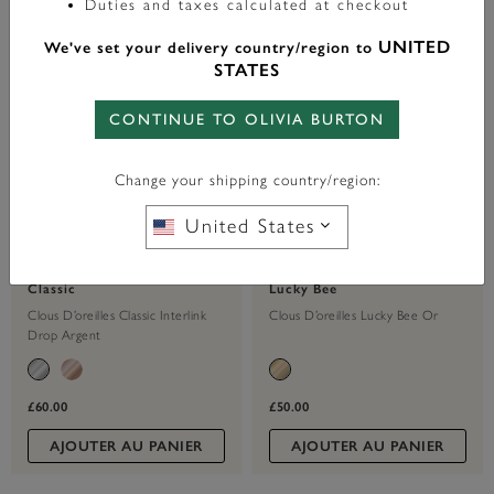
Duties and taxes calculated at checkout
UNITED
We've set your delivery country/region to
STATES
CONTINUE TO OLIVIA BURTON
Change your shipping country/region:
United States
Classic
Lucky Bee
Clous D’oreilles Classic Interlink
Clous D’oreilles Lucky Bee Or
Drop Argent
£60.00
£50.00
AJOUTER AU PANIER
AJOUTER AU PANIER