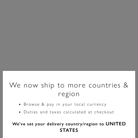
We now ship to more countries &
region
Trend Edition
Browse & pay in your local currency
Duties and taxes calculated at checkout
Collier Superposition Ever Stacked Perles Plaqué Or
UNITED
We've set your delivery country/region to
£42.00
label.price.reduced.from
label.price.to
£70.00
STATES