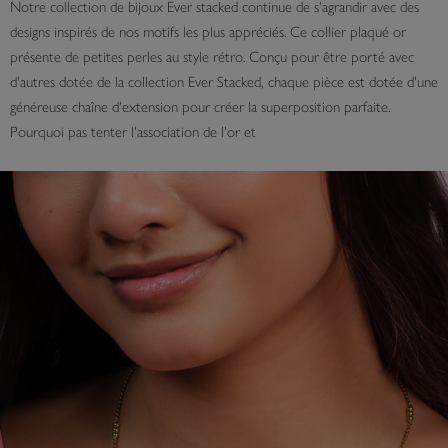
Notre collection de bijoux Ever stacked continue de s'agrandir avec des
designs inspirés de nos motifs les plus appréciés. Ce collier plaqué or
présente de petites perles au style rétro. Conçu pour être porté avec
d'autres dotée de la collection Ever Stacked, chaque pièce est dotée d'une
généreuse chaîne d'extension pour créer la superposition parfaite.
Pourquoi pas tenter l'association de l'or et