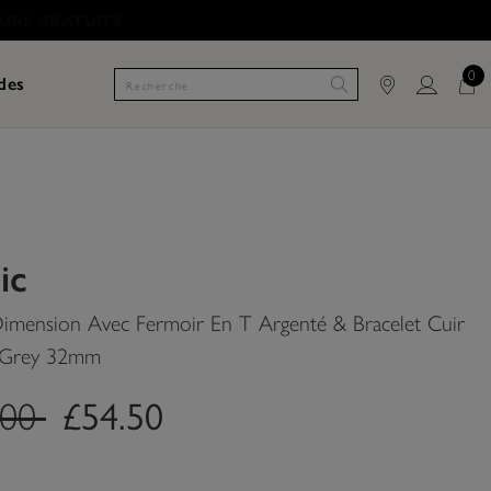
0
des
ic
imension Avec Fermoir En T Argenté & Bracelet Cuir
l Grey 32mm
.price.reduced.from
label.price.to
.00
£54.50