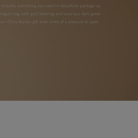
 includes everything you need to beautifully package up
elegant bag with gold lettering and luxurious dark green
ur Olivia Burton gift even more of a pleasure to open.