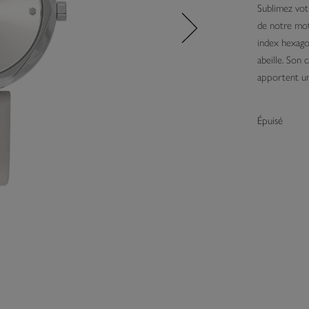
Sublimez vot
de notre moti
index hexagon
abeille. Son 
apportent un
Épuisé