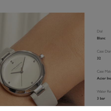
Dial
Blanc
Case Dia
32
Case Mate
Acier In
Water Res
3 bar