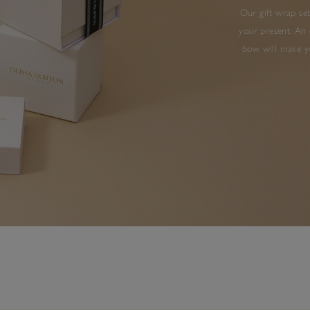
Our gift wrap set
your present. An 
bow will make yo