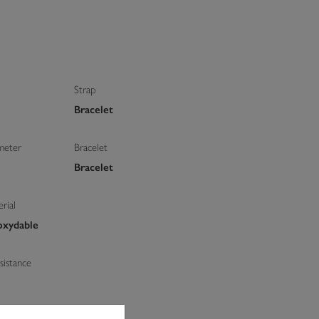
Strap
Bracelet
meter
Bracelet
Bracelet
rial
oxydable
istance