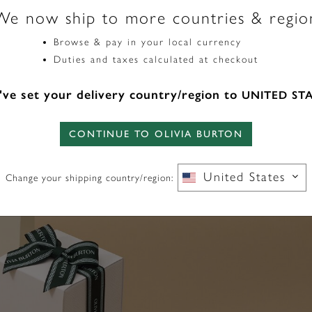
Movemen
We now ship to more countries & regio
Quartz 
Browse & pay in your local currency
Duties and taxes calculated at checkout
ve set your delivery country/region to
UNITED ST
CONTINUE TO OLIVIA BURTON
United States
Change your shipping country/region: