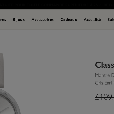
res
Bijoux
Accessoires
Cadeaux
Actualité
Sol
Class
Montre D
Gris Ear
label
£109