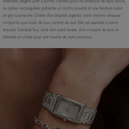
ensemble élégant prêt à porter. Parfaite pour les amateurs de style épuré,
ce cadran rectangulaire présente un centre poudré et une bordure soleil
en gris tourterelle. Dotée d’un bracelet argenté, cette montre rehausse
n’importe quel look, de jour comme de nuit. Elle est associée à notre
bracelet Celestial Sun, orné d’un soleil levant, d’un croissant de lune et
d’étoiles en cristal pour une touche de style nocturne.