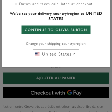
Montre Grove 23 Mm Gris Tourterelle & Bracelet
Duties and taxes calculated at checkout
Argent & Coffret Cadeau Bracelet Celestial Sun
UNITED
We've set your delivery country/region to
STATES
£179.00
CONTINUE TO OLIVIA BURTON
FREE BAG CHARM
WITH ANY PURCHASE OVER
Change your shipping country/region:
£95*
United States
En Stock
AJOUTER AU PANIER
Notre montre Grove très appréciée est désormais disponible dans un