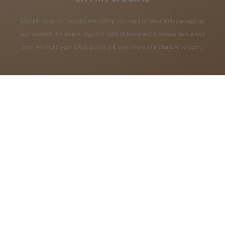
Our gift wrap set includes everything you need to beautifully package up
your present. An elegant bag with gold lettering and luxurious dark green
bow will make your Olivia Burton gift even more of a pleasure to open.
AS SEEN IN