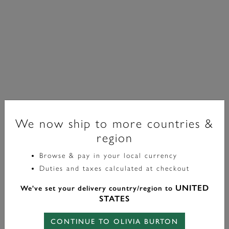
We now ship to more countries &
region
Browse & pay in your local currency
Classic
Duties and taxes calculated at checkout
Montre Mini Grove Bracelet Or 16mm
UNITED
We've set your delivery country/region to
£149.00
STATES
CONTINUE TO OLIVIA BURTON