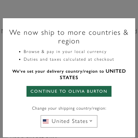
Classic
Montre Mini Grosvenor Earl Grey & Bracelet Rose Gold
We now ship to more countries &
region
20mm
Browse & pay in your local currency
£149.00
Duties and taxes calculated at checkout
UNITED
We've set your delivery country/region to
STATES
En Stock
CONTINUE TO OLIVIA BURTON
AJOUTER AU PANIER
Change your shipping country/region:
United States
Add a Gift Bag £4.00