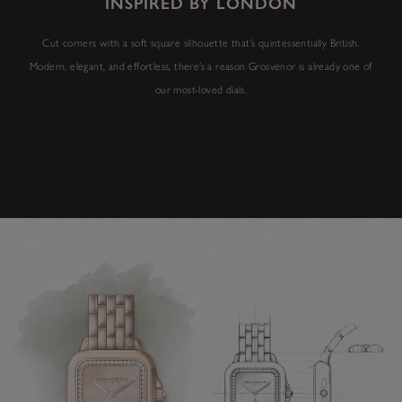
INSPIRED BY LONDON
Cut corners with a soft square silhouette that’s quintessentially British.
Modern, elegant, and effortless, there’s a reason Grosvenor is already one of
our most-loved dials.