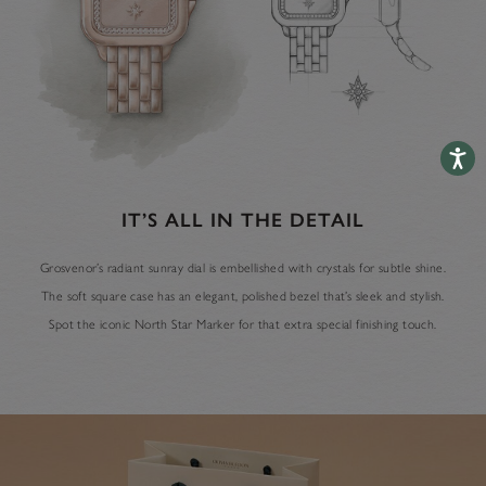
Accessib
IT’S ALL IN THE DETAIL
Grosvenor’s radiant sunray dial is embellished with crystals for subtle shine.
The soft square case has an elegant, polished bezel that’s sleek and stylish.
Spot the iconic North Star Marker for that extra special finishing touch.