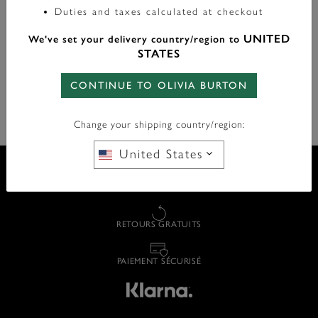
Duties and taxes calculated at checkout
UNITED
CODE POSTAL
We've set your delivery country/region to
STATES
CONTINUE TO OLIVIA BURTON
VÉRIFIER LE STATUT
Change your shipping country/region:
United States
LIVRAISON GRATUITE À PARTIR DE 75 £
RETOURS GRATUITS
PAIEMENT SÉCURISÉ