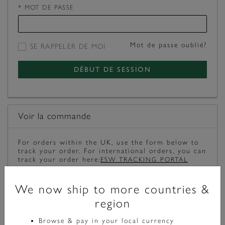
MOT DE PASSE
Mot de passe oublié?
SE RAPPELER DE MOI
DÉBUT DE SESSION
Voir la commande
For orders within the UK, use the form below to
track your order. For international orders, you can
track your order here:
ESW TRACKING PORTAL
NUMÉRO DE COMMANDE
We now ship to more countries &
region
ADRESSE ÉLECTRONIQUE DE LA COMMANDE
Browse & pay in your local currency