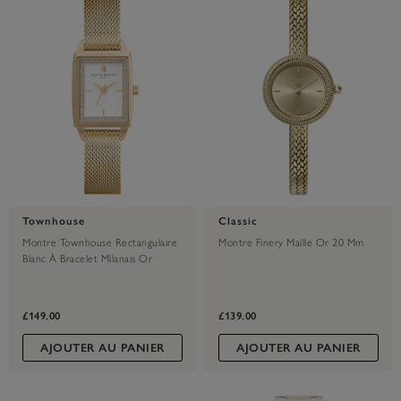
Townhouse
Classic
Montre Townhouse Rectangulaire
Montre Finery Maille Or 20 Mm
Blanc À Bracelet Milanais Or
21 Mm
£149.00
£139.00
AJOUTER AU PANIER
AJOUTER AU PANIER