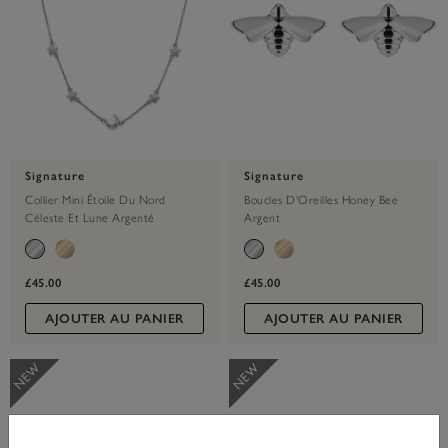
Signature
Signature
Collier Mini Étoile Du Nord
Boucles D'Oreilles Honey Bee
Céleste Et Lune Argenté
Argent
£45.00
£45.00
AJOUTER AU PANIER
AJOUTER AU PANIER