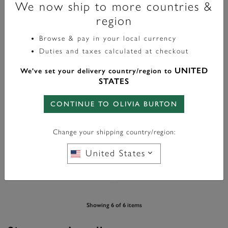
We now ship to more countries &
region
Browse & pay in your local currency
Duties and taxes calculated at checkout
UNITED
We've set your delivery country/region to
STATES
Signature
Signature
CONTINUE TO OLIVIA BURTON
Boucles D'Oreilles Mini Étoile Du
Boucles D'Oreilles Mini Étoile Du
Nord Céleste Et Lune Argentées
Nord Céleste Et Lune Plaquées
Or
Change your shipping country/region:
£40.00
£45.00
United States
AJOUTER AU PANIER
AJOUTER AU PANIER
Showing 6 of 6 items